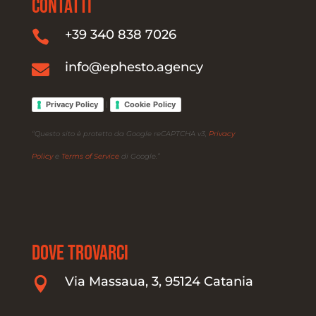
CONTATTI
+39 340 838 7026

info@ephesto.agency

Privacy Policy
Cookie Policy
|
“Questo sito è protetto da Google reCAPTCHA v3,
Privacy
Policy
e
Terms of Service
di Google.”
DOVE TROVARCI
Via Massaua, 3, 95124 Catania
