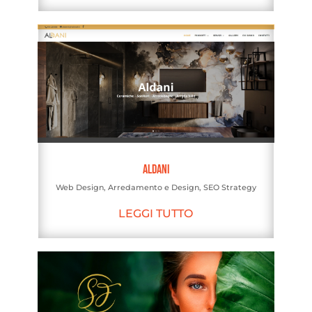
Aldani
Web Design
,
Arredamento e Design
,
SEO Strategy
LEGGI TUTTO