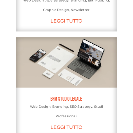
Web Design
,
ADV Strategy
,
Branding
,
Enti Pubblici
,
Graphic Design
,
Newsletter
LEGGI TUTTO
BFM Studio Legale
Web Design
,
Branding
,
SEO Strategy
,
Studi
Professionali
LEGGI TUTTO