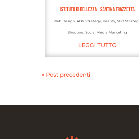
Istituto di Bellezza – Santina Frazzetta
Web Design
,
ADV Strategy
,
Beauty
,
SEO Strateg
Shooting
,
Social Media Marketing
LEGGI TUTTO
« Post precedenti