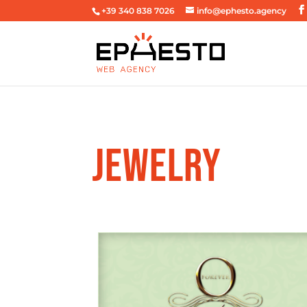
+39 340 838 7026
info@ephesto.agency
JEWELRY