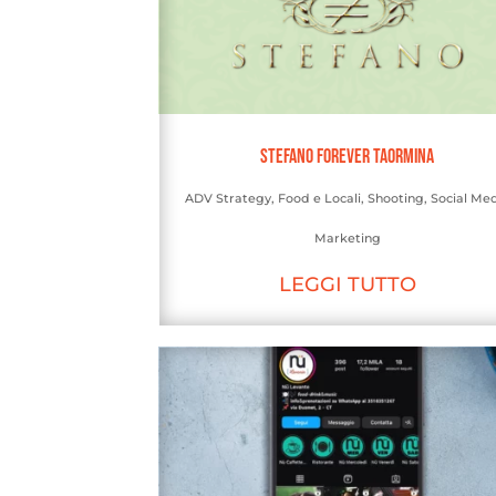
Stefano Forever Taormina
ADV Strategy
,
Food e Locali
,
Shooting
,
Social Me
Marketing
LEGGI TUTTO