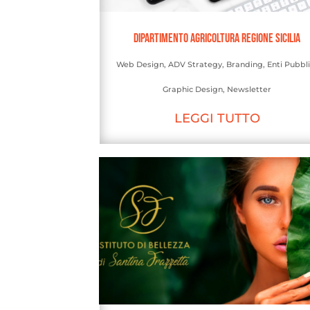
Dipartimento Agricoltura Regione Sicilia
Web Design
,
ADV Strategy
,
Branding
,
Enti Pubbli
Graphic Design
,
Newsletter
LEGGI TUTTO