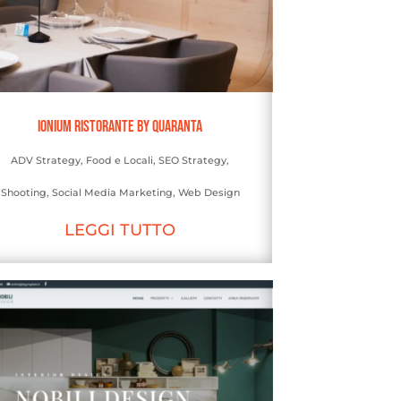
Ionium Ristorante by Quaranta
ADV Strategy
,
Food e Locali
,
SEO Strategy
,
Shooting
,
Social Media Marketing
,
Web Design
LEGGI TUTTO