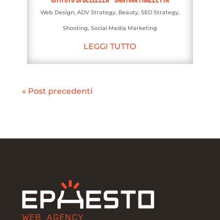
Web Design
,
ADV Strategy
,
Beauty
,
SEO Strategy
,
Shooting
,
Social Media Marketing
LEGGI TUTTO
« Post precedenti