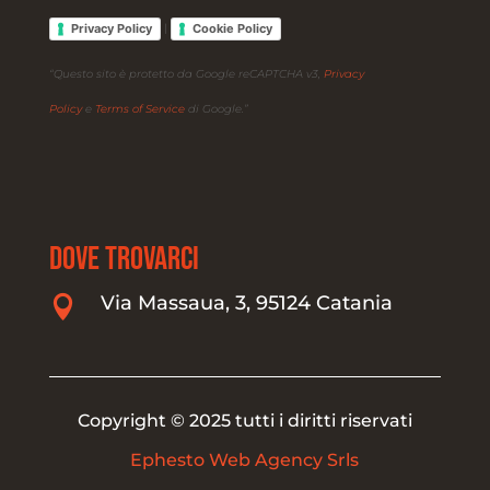
Privacy Policy
Cookie Policy
|
“Questo sito è protetto da Google reCAPTCHA v3,
Privacy
Policy
e
Terms of Service
di Google.”
DOVE TROVARCI
Via Massaua, 3, 95124 Catania

Copyright © 2025 tutti i diritti riservati
Ephesto Web Agency Srls