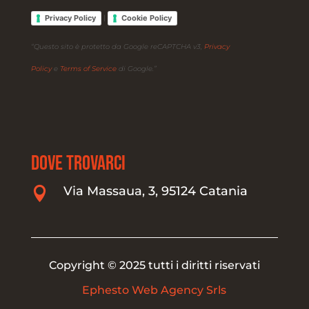
Privacy Policy
Cookie Policy
|
“Questo sito è protetto da Google reCAPTCHA v3,
Privacy
Policy
e
Terms of Service
di Google.”
DOVE TROVARCI
Via Massaua, 3, 95124 Catania

Copyright © 2025 tutti i diritti riservati
Ephesto Web Agency Srls