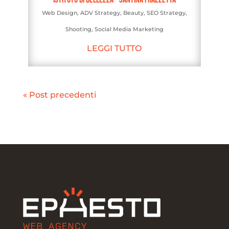
Web Design
,
ADV Strategy
,
Beauty
,
SEO Strategy
,
Shooting
,
Social Media Marketing
LEGGI TUTTO
« Post precedenti