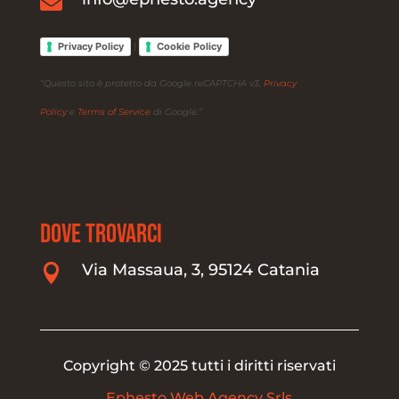

Privacy Policy
Cookie Policy
|
“Questo sito è protetto da Google reCAPTCHA v3,
Privacy
Policy
e
Terms of Service
di Google.”
DOVE TROVARCI
Via Massaua, 3, 95124 Catania

Copyright © 2025 tutti i diritti riservati
Ephesto Web Agency Srls