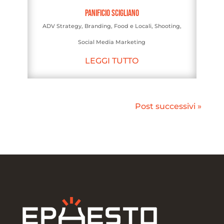
Panificio Scigliano
ADV Strategy
,
Branding
,
Food e Locali
,
Shooting
,
Social Media Marketing
LEGGI TUTTO
Post successivi »